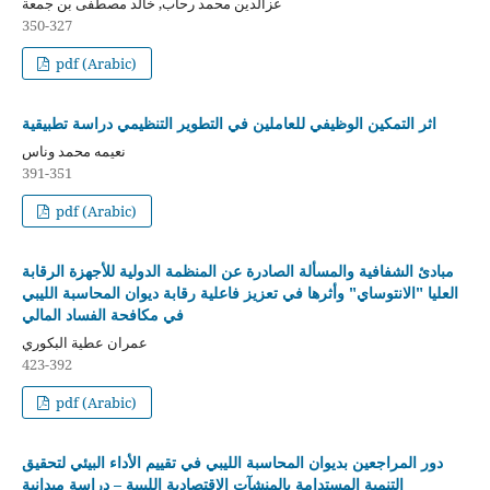
عزالدين محمد رحاب, خالد مصطفى بن جمعة
350-327
pdf (Arabic)
اثر التمكين الوظيفي للعاملين في التطوير التنظيمي دراسة تطبيقية
نعيمه محمد وناس
391-351
pdf (Arabic)
مبادئ الشفافية والمسألة الصادرة عن المنظمة الدولية للأجهزة الرقابة
العليا "الانتوساي" وأثرها في تعزيز فاعلية رقابة ديوان المحاسبة الليبي
في مكافحة الفساد المالي
عمران عطية البكوري
423-392
pdf (Arabic)
دور المراجعين بديوان المحاسبة الليبي في تقييم الأداء البيئي لتحقيق
التنمية المستدامة بالمنشآت الاقتصادية الليبية – دراسة ميدانية