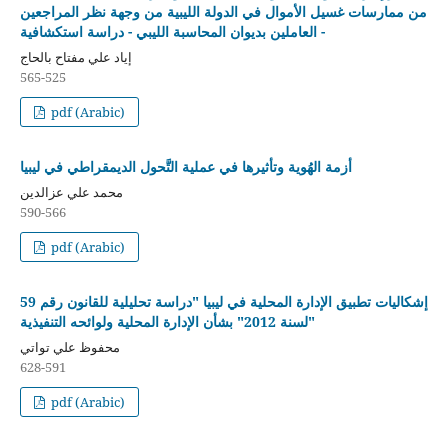
من ممارسات غسيل الأموال في الدولة الليبية من وجهة نظر المراجعين
العاملين بديوان المحاسبة الليبي - دراسة استكشافية -
إياد علي مفتاح بالحاج
565-525
pdf (Arabic)
أزمة الهُوية وتأثيرها في عملية التَّحول الديمقراطي في ليبيا
محمد علي عزالدين
590-566
pdf (Arabic)
إشكاليات تطبيق الإدارة المحلية في ليبيا "دراسة تحليلية للقانون رقم 59
لسنة 2012" بشأن الإدارة المحلية ولوائحه التنفيذية"
محفوظ علي تواتي
628-591
pdf (Arabic)