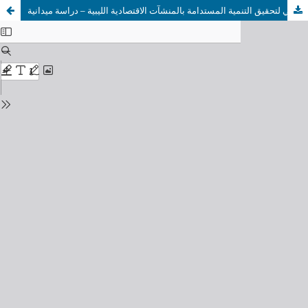
دور المراجعين بديوان المحاسبة الليبي في تقييم الأداء البيئي لتحقيق التنمية المستدامة بالمنشآت الاقتصادية الليبية – دراسة ميدانية