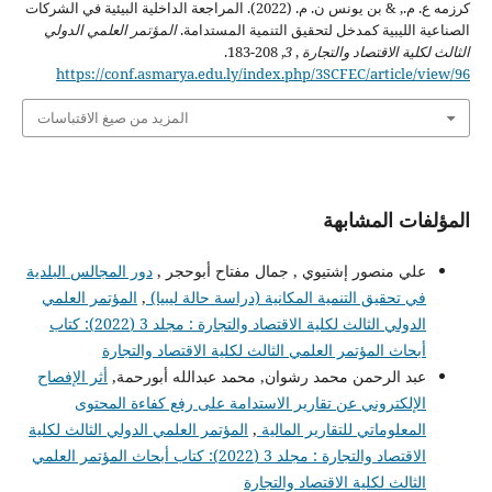
كرزمه ع. م., & بن يونس ن. م. (2022). المراجعة الداخلية البيئية في الشركات
الصناعية الليبية كمدخل لتحقيق التنمية المستدامة.
المؤتمر العلمي الدولي
الثالث لكلية الاقتصاد والتجارة
,
3
, 208-183.
https://conf.asmarya.edu.ly/index.php/3SCFEC/article/view/96
المزيد من صيغ الاقتباسات
المؤلفات المشابهة
علي منصور إشتيوي , جمال مفتاح أبوحجر ,
دور المجالس البلدية
في تحقيق التنمية المكانية (دراسة حالة ليبيا)
,
المؤتمر العلمي
الدولي الثالث لكلية الاقتصاد والتجارة : مجلد 3 (2022): كتاب
أبحاث المؤتمر العلمي الثالث لكلية الاقتصاد والتجارة
عبد الرحمن محمد رشوان, محمد عبدالله أبورحمة,
أثر الإفصاح
الإلكتروني عن تقارير الاستدامة على رفع كفاءة المحتوى
المعلوماتي للتقارير المالية
,
المؤتمر العلمي الدولي الثالث لكلية
الاقتصاد والتجارة : مجلد 3 (2022): كتاب أبحاث المؤتمر العلمي
الثالث لكلية الاقتصاد والتجارة