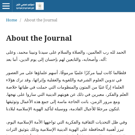
Home
/
About the Journal
About the Journal
الحمد لله رب العالمين، والصلاة والسلام على سيدنا ونبينا محمد، وعلى
آله، وأصحابه، والتابعين لهم بإحسان إلى يوم الدين، أما بعد:
فلطالما كانت ليبيا مركزًا علميًا مرموقًا، أسهم علماؤها على مر العصور
في تدوين العلوم الشرعية واللغوية والعقلية وإثرائها، وقد ترك هؤلاء
العلماء إرثًا غنيًا من المتون والمنظومات التي حملت في طياتها خلاصة
العلم والفكر، معبرين في ذلك عن هويتهم الدينية التي ساروا على نهجها.
ومع مرور الزمن، باتت الحاجة ماسة إلى جمع هذه الأعمال وتوثيقها
لتكون مرجعًا للأجيال القادمة، ووسيلة لتأكيد الهوية الإسلامية لبلادنا.
وفي ظل التحديات الثقافية والفكرية التي تواجهها الأمة الإسلامية اليوم،
تبرز أهمية المحافظة على الهوية الدينية الإسلامية وذلك بتوثيق التراث