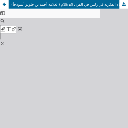
لمحة عن الحياة الفكرية في زليتن في القرن 9ﻫ /15م (العلامة أحمد بن حلولو أنموذجاً)