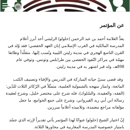
عن المؤتمر
يعدُّ العلامة أحمد بن عبد الرحمن (حلولو) الزليتني أحد أبرز أعلام
المدرسة المالكية في الغرب الإسلامي إبان العهد الحفصي؛ فقد وُلد في
القرن التاسع الهجري في مدينة زليتن الليبية ونُسب إليها، متقلّداً وظائفا
مهمّة في مراكز النّفوذ الحفصي بين طرابلس وتونس، وتوفي عام
898هـ، وله قبر اشتهر به في مدينة زليتن.
وقد قضى سنيّ حياته المباركة في التدريس والإفتاء وتصنيف الكتب
الماتعة، وامتاز منهجه بالشمولية العلمية، متمثّلاً في الرّكائز الثلاث للدّين:
(الفقه، والعقيدة، والسّلوك)، فله شرح على مختصر خليل، وشرح لعقيدة
رسالة ابن أبي زيد القيرواني، وشرح على جمع الجوامع، ما جعل
مؤلفاته مراجع معتمدة، وتلاميذه أعلاماً مبرزين.
إنّ اختيار الشيخ (حلولو) عنوانًا لهذا المؤتمر يأتي تقديراً لإرثه الذي جسّد
بامتياز خصوصية المدرسة المغاربية في محاورها الثلاثة.